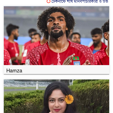
টেকনাফে শীর্ষ মানবপাচারকারী ও ডজন মাম
Hamza