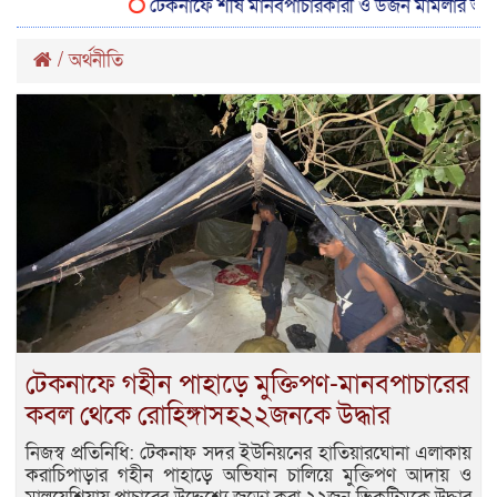
টেকনাফে শীর্ষ মানবপাচারকারী ও ডজন মামলার আসামি শাকের
/
অর্থনীতি
টেকনাফে গহীন পাহাড়ে মুক্তিপণ-মানবপাচারের
কবল থেকে রোহিঙ্গাসহ২২জনকে উদ্ধার
নিজস্ব প্রতিনিধি: টেকনাফ সদর ইউনিয়নের হাতিয়ারঘোনা এলাকায়
করাচিপাড়ার গহীন পাহাড়ে অভিযান চালিয়ে মুক্তিপণ আদায় ও