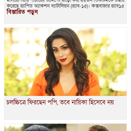
মালয়েশিয়ায় পাচারের উদ্দেশ্যে জড়ো করা ২২জন ভিকটিমকে উদ্ধার
করেছে র‌্যাপিড অ্যাকশন ব্যাটালিয়ন (র‌্যাব-১৫)। কক্সবাজার র‌্যাব১৫
বিস্তারিত পড়ুন
চলচ্চিত্রে ফিরছেন পপি, তবে নায়িকা হিসেবে নয়