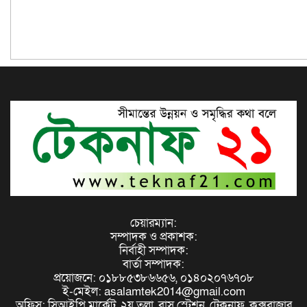
সন্ত্রাসীরা,টেকনাফে স্মরণ সভায় বক্তারা
চেয়ারম্যান:
সম্পাদক ও প্রকাশক:
নির্বাহী সম্পাদক:
বার্তা সম্পাদক:
প্রয়োজনে: ০১৮৮৫৩৮৬৬৫৬, ০১৪০২০৭৬৭০৮
ই-মেইল: asalamtek2014@gmail.com
অফিস: সিআইপি মার্কেট, ২য় তলা, বাস স্টেশন, টেকনাফ, কক্সবাজার