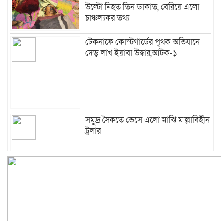
উল্টো নিহত তিন ডাকাত, বেরিয়ে এলো
চাঞ্চল্যকর তথ্য
টেকনাফে কোস্টগার্ডের পৃথক অভিযানে
দেড় লাখ ইয়াবা উদ্ধার,আটক-১
সমুদ্র সৈকতে ভেসে এলো মাঝি মাল্লাবিহীন
ট্রলার
সাগরপথে মালয়েশিয়া পাচারকালে ৫৫ জন
উদ্ধার, ৫ মানব পাচারকারী আটক