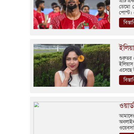
এটি এক
ডেমো 
পোস্ট।
বিস্ত
ইলিয়
গুরুতর 
ইলিয়াস
এসেছে উদ
বিস্ত
ওয়ার্
আমাদের
অনলাইন
ওয়েবসা