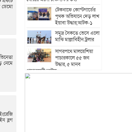
ি একটি
 ডেমো
টেকনাফে কোস্টগার্ডের
পৃথক অভিযানে দেড় লাখ
ইয়াবা উদ্ধার,আটক-১
সমুদ্র সৈকতে ভেসে এলো
মাঝি মাল্লাবিহীন ট্রলার
সাগরপথে মালয়েশিয়া
অভিনেতা
পাচারকালে ৫৫ জন
়ে নেমে
উদ্ধার, ৫ মানব
পাচারকারী আটক
নাফনদীতে কোস্ট গার্ডের
অভিযানে ৫০হাজার
ইয়াবাসহ আটক-২
আবারও নাফনদী থেকে
নৌকাসহ চার জেলেকে
ইংরেজি
ধরে নিয়ে গেল আরাকান
ন ব্লগ
আর্মি