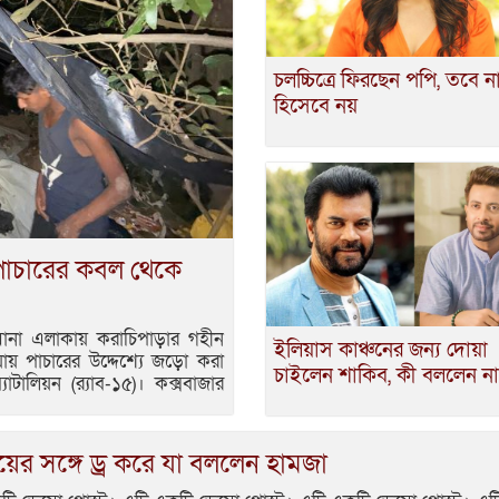
চলচ্চিত্রে ফিরছেন পপি, তবে ন
হিসেবে নয়
পাচারের কবল থেকে
ঘোনা এলাকায় করাচিপাড়ার গহীন
ইলিয়াস কাঞ্চনের জন্য দোয়া
ায় পাচারের উদ্দেশ্যে জড়ো করা
চাইলেন শাকিব, কী বললেন 
টালিয়ন (র‌্যাব-১৫)। কক্সবাজার
ের সঙ্গে ড্র করে যা বললেন হামজা