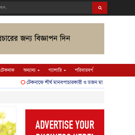
টেকনাফ
অন্যান্য
গ্যালারি
পরিবারবর্গ
টেকনাফে শীর্ষ মানবপাচারকারী ও ডজন মামলার আসামি শাকের মাঝি