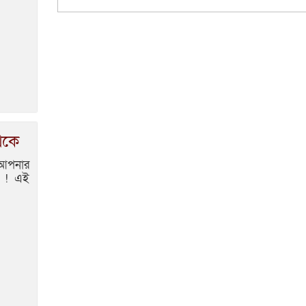
েকে
 আপনার
ট ! এই