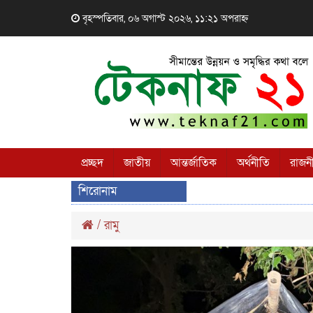
বৃহস্পতিবার, ০৬ অগাস্ট ২০২৬, ১১:২১ অপরাহ্ন
প্রচ্ছদ
জাতীয়
আন্তর্জাতিক
অর্থনীতি
রাজন
শিরোনাম
/
রামু