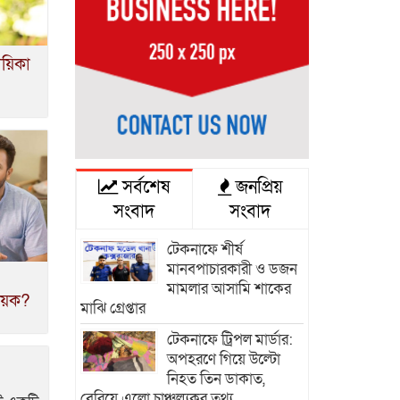
ায়িকা
সর্বশেষ
জনপ্রিয়
সংবাদ
সংবাদ
টেকনাফে শীর্ষ
মানবপাচারকারী ও ডজন
মামলার আসামি শাকের
নায়ক?
মাঝি গ্রেপ্তার
টেকনাফে ট্রিপল মার্ডার:
অপহরণে গিয়ে উল্টো
নিহত তিন ডাকাত,
বেরিয়ে এলো চাঞ্চল্যকর তথ্য