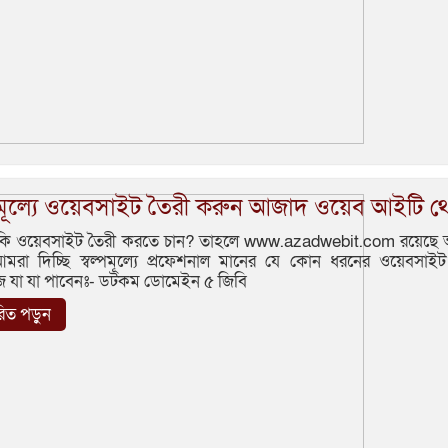
্প মূল্যে ওয়েবসাইট তৈরী করুন আজাদ ওয়েব আইটি থ
ি ওয়েবসাইট তৈরী করতে চান? তাহলে www.azadwebit.com রয়েছে
মরা দিচ্ছি স্বল্পমূল্যে প্রফেশনাল মানের যে কোন ধরনের ওয়েবসাই
জে যা যা পাবেনঃ- ডটকম ডোমেইন ৫ জিবি
ারিত পড়ুন