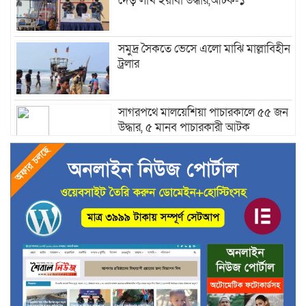
দেড় লাখ ইয়াবা উদ্ধার,আটক-১
সমুদ্র সৈকতে ভেসে এলো মাঝি মাল্লাবিহীন
ট্রলার
সাগরপথে মালয়েশিয়া পাচারকালে ৫৫ জন
উদ্ধার, ৫ মানব পাচারকারী আটক
নাফনদীতে কোস্ট গার্ডের অভিযানে
৫০হাজার ইয়াবাসহ আটক-২
আবারও নাফনদী থেকে নৌকাসহ চার
জেলেকে ধরে নিয়ে গেল আরাকান আর্মি