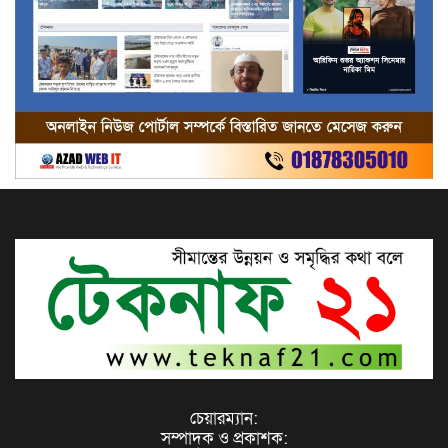
টেকনাফে গহীন পাহাড়ে মুক্তিপণ-
মানবপাচারের কবল থেকে
রোহিঙ্গাসহ২২জনকে উদ্ধার
টেকনাফ ২বিজিবি ব্যাটালিয়নের ৭৭তম
প্রতিষ্ঠা বার্ষিকী পালিত
যুবদলের প্রতিষ্ঠা বার্ষিকীতে যাওয়ার পথে
যুবদলের দুইকর্মীকে হত্যা করে আওয়ামী
সন্ত্রাসীরা,টেকনাফে স্মরণ সভায় বক্তারা
চেয়ারম্যান:
সম্পাদক ও প্রকাশক: