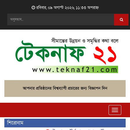
রবিবার, ০৯ অগাস্ট ২০২৬, ১১:৩৩ অপরাহ্ন
Toggle
naviga
শিরোনাম