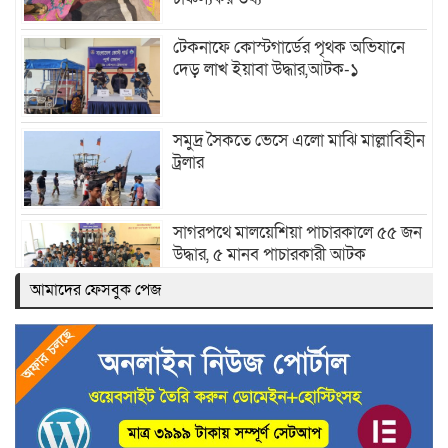
টেকনাফে কোস্টগার্ডের পৃথক অভিযানে
দেড় লাখ ইয়াবা উদ্ধার,আটক-১
সমুদ্র সৈকতে ভেসে এলো মাঝি মাল্লাবিহীন
ট্রলার
সাগরপথে মালয়েশিয়া পাচারকালে ৫৫ জন
উদ্ধার, ৫ মানব পাচারকারী আটক
আমাদের ফেসবুক পেজ
নাফনদীতে কোস্ট গার্ডের অভিযানে
৫০হাজার ইয়াবাসহ আটক-২
আবারও নাফনদী থেকে নৌকাসহ চার
জেলেকে ধরে নিয়ে গেল আরাকান আর্মি