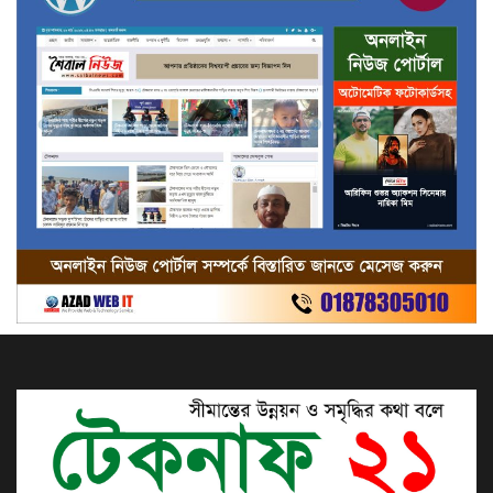
টেকনাফে গহীন পাহাড়ে মুক্তিপণ-
মানবপাচারের কবল থেকে
রোহিঙ্গাসহ২২জনকে উদ্ধার
টেকনাফ ২বিজিবি ব্যাটালিয়নের ৭৭তম
প্রতিষ্ঠা বার্ষিকী পালিত
যুবদলের প্রতিষ্ঠা বার্ষিকীতে যাওয়ার পথে
যুবদলের দুইকর্মীকে হত্যা করে আওয়ামী
সন্ত্রাসীরা,টেকনাফে স্মরণ সভায় বক্তারা