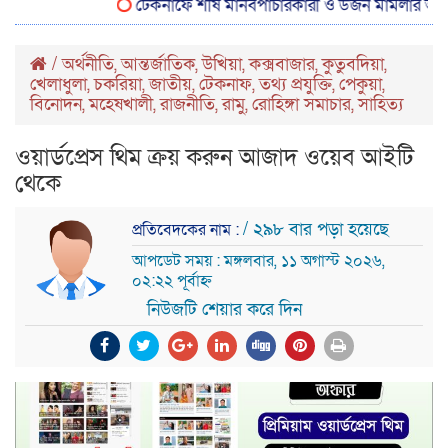
টেকনাফে শীর্ষ মানবপাচারকারী ও ডজন মামলার আসামি শাকে
/
অর্থনীতি
,
আন্তর্জাতিক
,
উখিয়া
,
কক্সবাজার
,
কুতুবদিয়া
,
খেলাধুলা
,
চকরিয়া
,
জাতীয়
,
টেকনাফ
,
তথ্য প্রযুক্তি
,
পেকুয়া
,
বিনোদন
,
মহেষখালী
,
রাজনীতি
,
রামু
,
রোহিঙ্গা সমাচার
,
সাহিত্য
ওয়ার্ডপ্রেস থিম ক্রয় করুন আজাদ ওয়েব আইটি
থেকে
/ ২৯৮ বার পড়া হয়েছে
প্রতিবেদকের নাম :
আপডেট সময় : মঙ্গলবার, ১১ অগাস্ট ২০২৬,
০২:২২ পূর্বাহ্ন
নিউজটি শেয়ার করে দিন