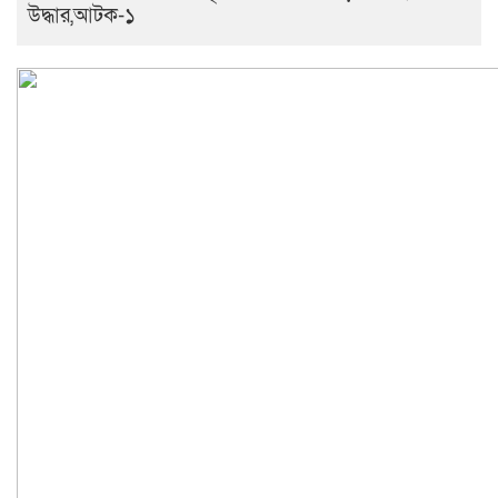
উদ্ধার,আটক-১