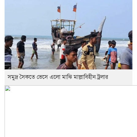
সমুদ্র সৈকতে ভেসে এলো মাঝি মাল্লাবিহীন ট্রলার