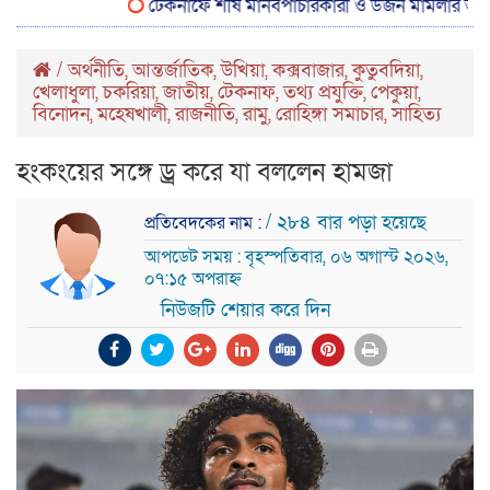
টেকনাফে শীর্ষ মানবপাচারকারী ও ডজন মামলার আসামি শাকের 
/
অর্থনীতি
,
আন্তর্জাতিক
,
উখিয়া
,
কক্সবাজার
,
কুতুবদিয়া
,
খেলাধুলা
,
চকরিয়া
,
জাতীয়
,
টেকনাফ
,
তথ্য প্রযুক্তি
,
পেকুয়া
,
বিনোদন
,
মহেষখালী
,
রাজনীতি
,
রামু
,
রোহিঙ্গা সমাচার
,
সাহিত্য
হংকংয়ের সঙ্গে ড্র করে যা বললেন হামজা
/ ২৮৪ বার পড়া হয়েছে
প্রতিবেদকের নাম :
আপডেট সময় : বৃহস্পতিবার, ০৬ অগাস্ট ২০২৬,
০৭:১৫ অপরাহ্ন
নিউজটি শেয়ার করে দিন