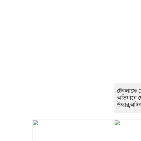
টেকনাফে ক
অভিযানে দ
উদ্ধার,আট