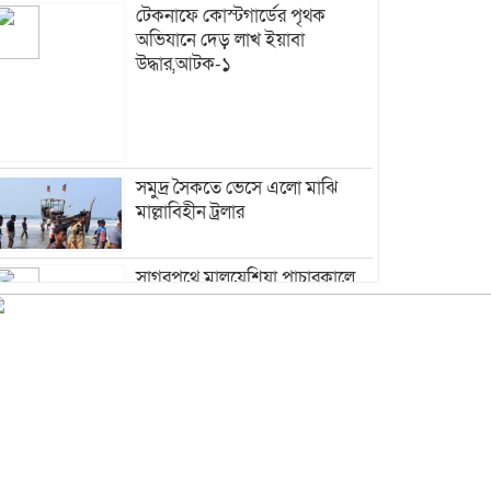
টেকনাফে কোস্টগার্ডের পৃথক
অভিযানে দেড় লাখ ইয়াবা
উদ্ধার,আটক-১
সমুদ্র সৈকতে ভেসে এলো মাঝি
মাল্লাবিহীন ট্রলার
সাগরপথে মালয়েশিয়া পাচারকালে
৫৫ জন উদ্ধার, ৫ মানব পাচারকারী
আটক
নাফনদীতে কোস্ট গার্ডের অভিযানে
৫০হাজার ইয়াবাসহ আটক-২