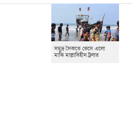
সমুদ্র সৈকতে ভেসে এলো
মাঝি মাল্লাবিহীন ট্রলার