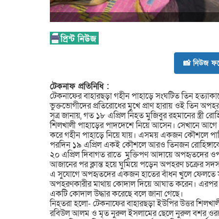
📸 নিউজ ফট
টেকনাফ প্রতিনিধি :
টেকনাফের বাহারছড়া গহীন পাহাড়ে সংঘটিত তিন হত্যাকাণ্ডে
ভুক্তভোগীদের প্রতিরোধের মুখে প্রাণ হারায় ওই তিন অপহ
সূত্র জানায়, গত ১৮ এপ্রিল নিহত মুজিবুর রহমানের স্ত্রী রোহ
শিলখালী পাহাড়ের পাদদেশে নিয়ে আসেন। সেখানে আগে থেকে
করে গহীন পাহাড়ে নিয়ে যায়। এসময় একজন কৌশলে পালিয়
পরদিন ১৯ এপ্রিল একই কৌশলে আরও তিনজন রোহিঙ্গাক
২০ এপ্রিল দিবাগত রাতে মুক্তিপণ আদায়ে অপহৃতদের ও
আজানের পর ক্লান্ত হয়ে ঘুমিয়ে পড়েন অপহরণ চক্রের সদস
এ সুযোগে অপহৃতদের একজন হাতের বাঁধন খুলে ফেলতে সক্ষ
অপহরণকারীর মাথায় কোদাল দিয়ে আঘাত করেন। এরপর তারা 
একটি কোদাল উদ্ধার করেছে বলে জানা গেছে।
নিহতরা হলো- টেকনাফের বাহারছড়া ইউপির উত্তর শিলখালী
রবিউল আলম ও মৃত নুরুল ইসলামের ছেলে নুরুল বশর ওরফে হ