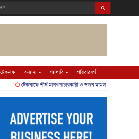
টেকনাফ
অন্যান্য
গ্যালারি
পরিবারবর্গ
টেকনাফে শীর্ষ মানবপাচারকারী ও ডজন মামলার আসামি শাকের মাঝি গ্রে